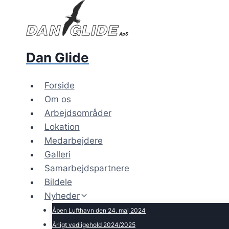
Skip
to
content
Dan Glide
Forside
Om os
Arbejdsområder
Lokation
Medarbejdere
Galleri
Samarbejdspartnere
Bildele
Nyheder
Åben Lufthavn den 24. maj 2024
Årligt vedligehold 2024/2025