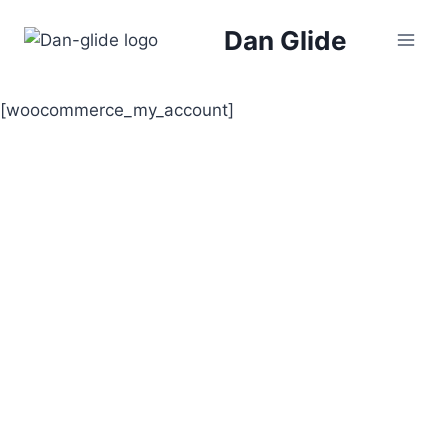
Skip
Dan Glide
to
content
[woocommerce_my_account]